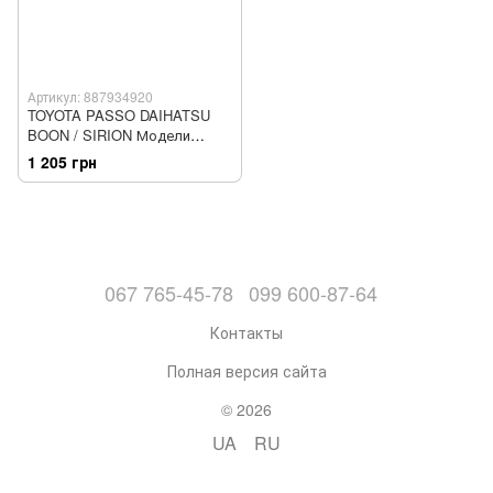
Артикул: 887934920
TOYOTA PASSO DAIHATSU
BOON / SIRION Модели
2WD&4WD 2004-2010 гг.
1 205 грн
Руководство по ремонту и
обслуживанию
067 765-45-78
099 600-87-64
Контакты
Полная версия сайта
© 2026
UA
RU