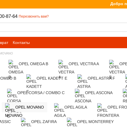
Добро пожа
00-87-64
Перезвонить вам?
врат
Контакты
 MOVANO
OPEL OMEGA B
OPEL VECTRA A
OPE
COMBO B
OPEL KADETT E
OPEL ASTRA F
OPEL CORSA / COMBO C
OPEL ASCONA
OPEL MOVANO
OPEL AGILA
OPEL FR
ASSIC
OPEL ZAFIRA
OPEL MONTERREY