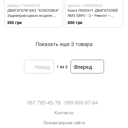
Артикул: 718092378
Артикул: 1280095829
ДВИГАТЕЛИ ВАЗ "КЛАССИКА"
Книга РЕМОНТ ДВИГАТЕЛЕЙ
Заднеприводные модели
ЯМЗ ЕВРО - 2 • Ремонт •
Ремонт в дороге Ремонт в
Конструкция • Принцип
350 грн
600 грн
гараже
действия ПРАКТИЧЕСКОЕ
РУКОВОДСТВО
Показать еще 3 товара
Назад
Вперед
1
из 2
067 765-45-78
099 600-87-64
Контакты
Полная версия сайта