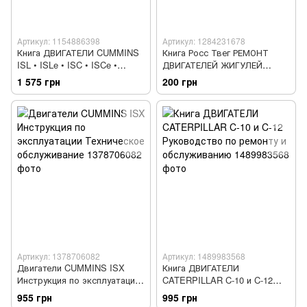
Артикул: 1154886398
Артикул: 1284231678
Книга ДВИГАТЕЛИ CUMMINS
Книга Росс Твег РЕМОНТ
ISL • ISLe • ISC • ISCe •
ДВИГАТЕЛЕЙ ЖИГУЛЕЙ
QSC8.3 • QSL9
Руководство по ремонту
1 575 грн
200 грн
Техобслуживание Ремонт
Коды неисправностей
Артикул: 1378706082
Артикул: 1489983568
Двигатели CUMMINS ISX
Книга ДВИГАТЕЛИ
Инструкция по эксплуатации
CATERPILLAR C-10 и C-12
Техническое обслуживание
Руководство по ремонту и
955 грн
995 грн
обслуживанию