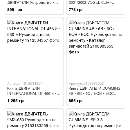
ДВИГАТЕЛИ Устройство •
2001/2002 VOGEL США •
Обслуживание • Ремонт •
Европа • Япония • Корея
895 грн
778 грн
Поиск и устранение
неисправностей
Артикул: 1912534357
Артикул: 2108983553
Книга ДВИГАТЕЛИ
Книга ДВИГАТЕЛИ CUMMINS
INTERNATIONAL DT 466 E •
4B • 6B • 6C / EQB • EQC
530 E Руководство по
Руководство по ремонту •
1 255 грн
855 грн
ремонту
Каталог запчастей