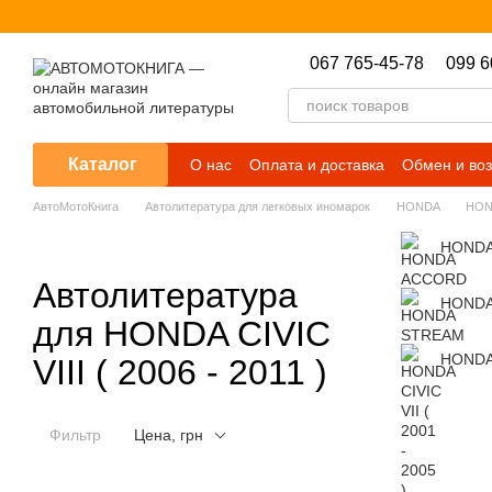
Перейти к основному контенту
067 765-45-78
099 6
Каталог
О нас
Оплата и доставка
Обмен и воз
АвтоМотоКнига
Автолитература для легковых иномарок
HONDA
HOND
HONDA
Автолитература
HONDA
для HONDA CIVIC
HONDA 
VIII ( 2006 - 2011 )
Фильтр
Цена, грн