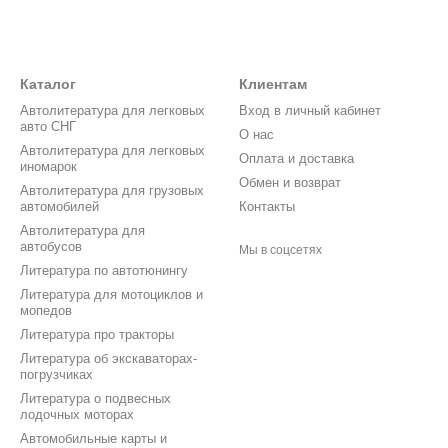
Каталог
Клиентам
Автолитература для легковых
Вход в личный кабинет
авто СНГ
О нас
Автолитература для легковых
Оплата и доставка
иномарок
Обмен и возврат
Автолитература для грузовых
автомобилей
Контакты
Автолитература для
автобусов
Мы в соцсетях
Литература по автотюнингу
Литература для мотоциклов и
мопедов
Литература про тракторы
Литература об экскаваторах-
погрузчиках
Литература о подвесных
лодочных моторах
Автомобильные карты и