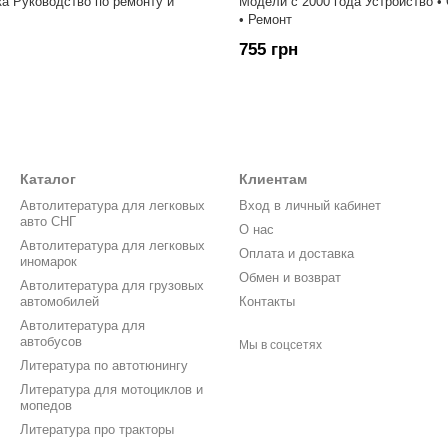
ска Руководство по ремонту и
Модели с 2000 года Устройство 
• Ремонт
755 грн
Каталог
Клиентам
Автолитература для легковых
Вход в личный кабинет
авто СНГ
О нас
Автолитература для легковых
Оплата и доставка
иномарок
Обмен и возврат
Автолитература для грузовых
автомобилей
Контакты
Автолитература для
автобусов
Мы в соцсетях
Литература по автотюнингу
Литература для мотоциклов и
мопедов
Литература про тракторы