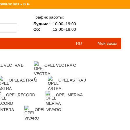
ловать в наш интернет-магазин, посвященный продаже книг д
График работы:
Будние:
10:00–19:00
Сб:
12:00–18:00
Мой заказ
RU
L VECTRA B
OPEL VECTRA C
OPEL ASTRA G
OPEL ASTRA J
OPEL RECORD
OPEL MERIVA
ONTERA
OPEL VIVARO