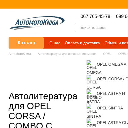
Перейти к основному контенту
067 765-45-78
099 6
Каталог
О нас
Оплата и доставка
Обмен и воз
АвтоМотоКнига
Автолитература для легковых иномарок
OPEL
OPEL 
OPEL OMEGA A
OPEL CORSA / 
Автолитература
OPEL ASTRA H
для OPEL
OPEL SINTRA
CORSA /
OPEL ASTRA CL
COMBO C