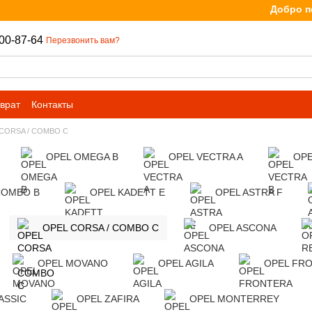
Добро пожа
00-87-64
Перезвонить вам?
врат
Контакты
CORSA / COMBO C
OPEL OMEGA B
OPEL VECTRA A
OPE
COMBO B
OPEL KADETT E
OPEL ASTRA F
OPEL CORSA / COMBO C
OPEL ASCONA
OPEL MOVANO
OPEL AGILA
OPEL FR
ASSIC
OPEL ZAFIRA
OPEL MONTERREY