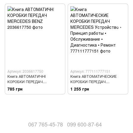
Артикул: 2036617750
Артикул: 777111777151
Книга АВТОМАТИЧНІ
Книга АВТОМАТИЧЕСКИЕ
КОРОБКИ ПЕРЕДАЧ
КОРОБКИ ПЕРЕДАЧ
MERCEDES BENZ
MERCEDES Устройство •
785 грн
1 255 грн
Принцип работы •
Обслуживание • Диагностика
• Ремонт
067 765-45-78
099 600-87-64