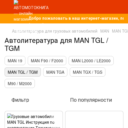
Добро пожаловать в наш интернет-магазин, пос
Автолитература для грузовых автомобилей
MAN
MAN TG
Автолитература для MAN TGL /
TGM
MAN 19
MAN F90 / F2000
MAN L2000 / LE2000
MAN TGL / TGM
MAN TGA
MAN TGX / TGS
M90 / M2000
Фильтр
По популярности