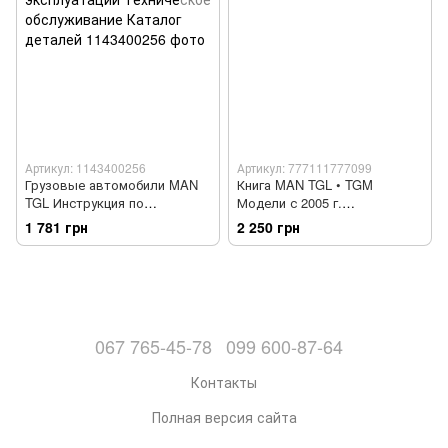
Артикул: 1143400256
Артикул: 777111777099
Грузовые автомобили MAN
Книга MAN TGL • TGM
TGL Инструкция по
Модели с 2005 г.
эксплуатации Техническое
Руководство по ремонту и
1 781 грн
2 250 грн
обслуживание Каталог
эксплуатации
деталей
067 765-45-78
099 600-87-64
Контакты
Полная версия сайта