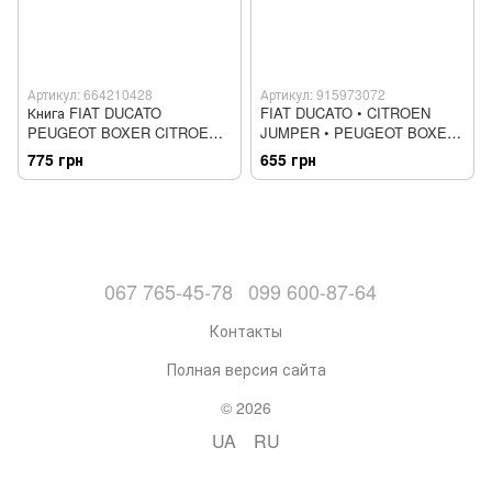
Артикул: 664210428
Артикул: 915973072
Книга FIAT DUCATO
FIAT DUCATO • CITROEN
PEUGEOT BOXER CITROEN
JUMPER • PEUGEOT BOXER
JUMPER Модели с 2006 г.
Модели 1994-2004 гг.
775 грн
655 грн
выпуска Дизель
Руководство по
Руководство по ремонту
эксплуатации и ремонту
067 765-45-78
099 600-87-64
Контакты
Полная версия сайта
© 2026
UA
RU