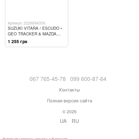
Артикул: 2226694359
SUZUKI VITARA / ESCUDO •
GEO TRACKER & MAZDA
LEVANTE Бензин
1 255 грн
Руководство по ремонту
067 765-45-78
099 600-87-64
Контакты
Полная версия сайта
© 2026
UA
RU
Интернет-магазин создан с Хорошоп