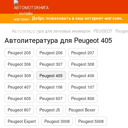
Добро пожаловать в наш интернет-магазин, п
Автолитература для легковых иномарок
PEUGEOT
Peuge
Автолитература для Peugeot 405
Peugeot 205
Peugeot 206
Peugeot 207
Peugeot 306
Peugeot 307
Peugeot 308
Peugeot 309
Peugeot 405
Peugeot 406
Peugeot 407
Peugeot 106
Peugeot 107
Peugeot 605
Peugeot 607
Peugeot 806
Peugeot 807
Peugeot J5
Peugeot Boxer
Peugeot Expert
Peugeot 3008
Peugeot 5008