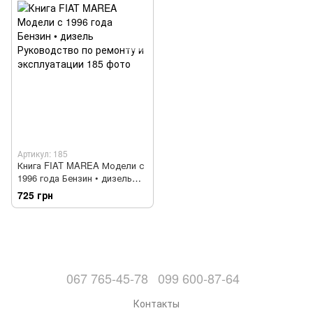
Артикул: 185
Книга FIAT MAREA Модели с
1996 года Бензин • дизель
Руководство по ремонту и
725 грн
эксплуатации
067 765-45-78
099 600-87-64
Контакты