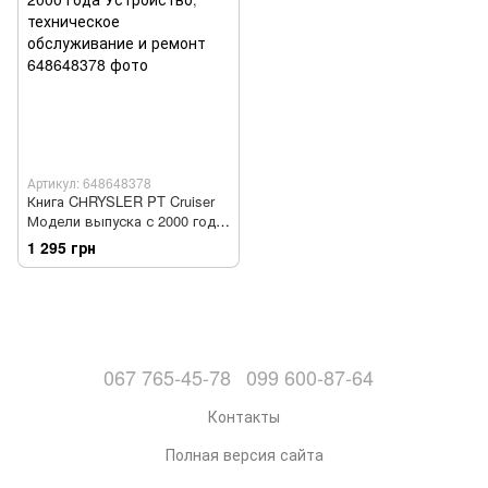
Артикул: 648648378
Книга CНRYSLER PT Cruiser
Модели выпуска с 2000 года
Устройство, техническое
1 295 грн
обслуживание и ремонт
067 765-45-78
099 600-87-64
Контакты
Полная версия сайта