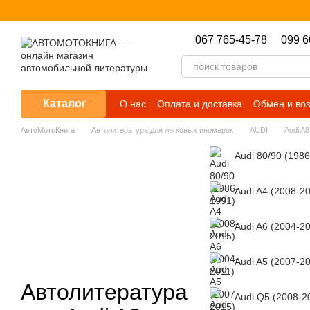
Перейти к основному контенту
067 765-45-78
099 6
Каталог
О нас
Оплата и доставка
Обмен и воз
АвтоМотоКнига
Автолитература для легковых иномарок
AUDI
Audi A8
Audi 80/90 (198
Audi A4 (2008-2
Audi A6 (2004-2
Audi A5 (2007-2
Автолитература
Audi Q5 (2008-2