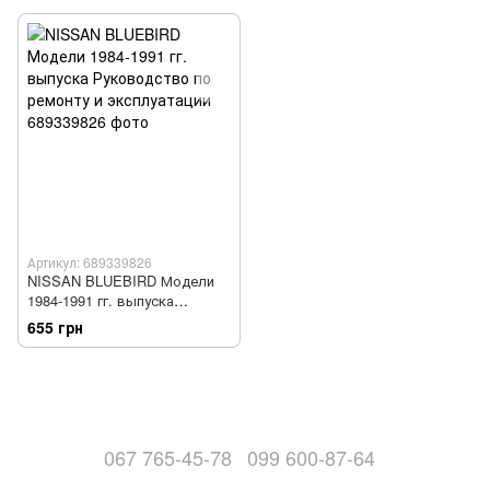
Артикул: 689339826
NISSAN BLUEBIRD Модели
1984-1991 гг. выпуска
Руководство по ремонту и
655 грн
эксплуатации
067 765-45-78
099 600-87-64