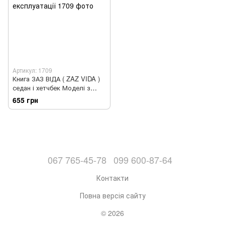
Артикул: 1709
Книга ЗАЗ ВІДА ( ZAZ VIDA )
седан і хетчбек Моделі з
2012 р. в. Керівництво по
655 грн
ремонту та експлуатації
067 765-45-78
099 600-87-64
Контакти
Повна версія сайту
© 2026