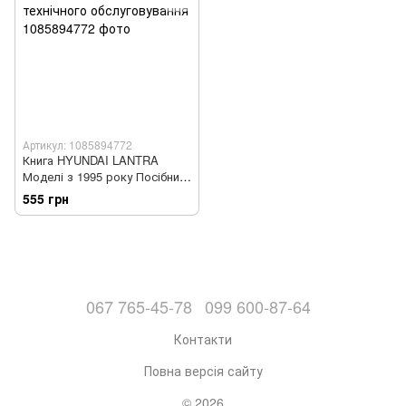
Артикул: 1085894772
Книга HYUNDAI LANTRA
Моделі з 1995 року Посібник
з ремонту та технічного
555 грн
обслуговування
067 765-45-78
099 600-87-64
Контакти
Повна версія сайту
© 2026