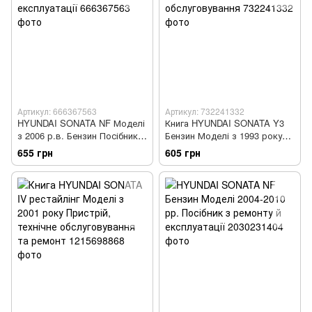
Артикул: 666367563
Артикул: 732241332
HYUNDAI SONATA NF Моделі
Книга HYUNDAI SONATA Y3
з 2006 р.в. Бензин Посібник з
Бензин Моделі з 1993 року
ремонту й експлуатації
Посібник з ремонту й
655 грн
605 грн
обслуговування