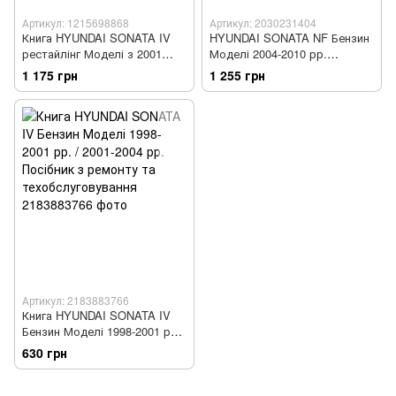
Артикул: 1215698868
Артикул: 2030231404
Книга HYUNDAI SONATA IV
HYUNDAI SONATA NF Бензин
рестайлінг Моделі з 2001
Моделі 2004-2010 рр.
року Пристрій, технічне
Посібник з ремонту й
1 175 грн
1 255 грн
обслуговування та ремонт
експлуатації
Артикул: 2183883766
Книга HYUNDAI SONATA IV
Бензин Моделі 1998-2001 рр.
/ 2001-2004 рр. Посібник з
630 грн
ремонту та
техобслуговування