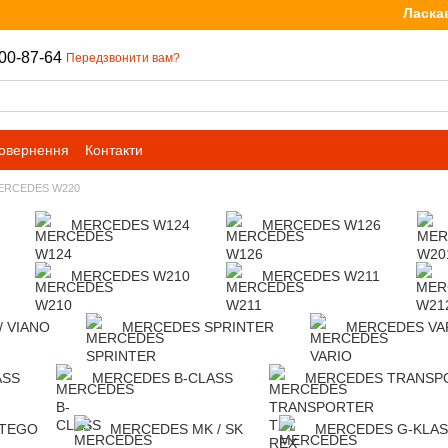
Ласкаво п
00-87-64
Передзвонити вам?
повернення
Контакти
ERCEDES W220
MERCEDES W124
MERCEDES W126
MERCEDES W210
MERCEDES W211
/ VIANO
MERCEDES SPRINTER
MERCEDES VA
ASS
MERCEDES B-CLASS
MERCEDES TRANSPO
ATEGO
MERCEDES MK / SK
MERCEDES G-KLA