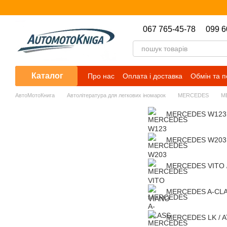
Перейти до основного контенту
067 765-45-78
099 6
Каталог
Про нас
Оплата і доставка
Обмін та 
АвтоМотоКнига
Автолітература для легкових іномарок
MERCEDES
M
MERCEDES W123
MERCEDES W203
MERCEDES VITO 
MERCEDES A-CL
MERCEDES LK / 