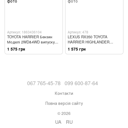
Артикул: 1863436104
Артикул: 478
TOYOTA HARRIER Бензин
LEXUS RX350 TOYOTA
Моделі 2WD&4WD випуску
HARRIER HIGHLANDER
1997-2003 рр. Керівництво по
Моделі з 2006 року Посібник
1 575 грн
1 575 грн
ремонту та експлуатації
з ремон "АВТОЛЮБИТЕЛЬ"
067 765-45-78
099 600-87-64
Контакти
Повна версія сайту
© 2026
UA
RU