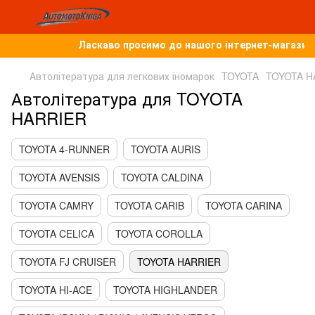
Ласкаво просимо до нашого інтернет-магазину,
Автолітература для легкових іномарок
TOYOTA
TOYOTA H
Автолітература для TOYOTA
HARRIER
TOYOTA 4-RUNNER
TOYOTA AURIS
TOYOTA AVENSIS
TOYOTA CALDINA
TOYOTA CAMRY
TOYOTA CARIB
TOYOTA CARINA
TOYOTA CELICA
TOYOTA COROLLA
TOYOTA FJ CRUISER
TOYOTA HARRIER
TOYOTA HI-ACE
TOYOTA HIGHLANDER