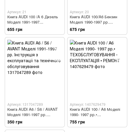
Артикул: 21
Артикул: 20
Книга AUDI 100 /A 6 Дизель
Книга AUDI 100/A6 Бензин
Моделі 1991-1997
Моделі 1990-1997 рр.
рр.Посібник з ремонту й
Керівництво по ремонту та
655 грн
675 грн
експлуатації
експлуатації
Артикул: 1317047289
Артикул: 1407629479
Книга AUDI A6 / S6 / AVANT
Книга AUDI 100 / A6 Моделі
Моделі 1991-1997 рр.
1990- 1997 рр.•
Інструкція з експлуатації та
ТЕХОБСЛУГОВУВАННЯ •
350 грн
755 грн
технічного обслуговування
ЕКСПЛУАТАЦІЯ • РЕМОНТ