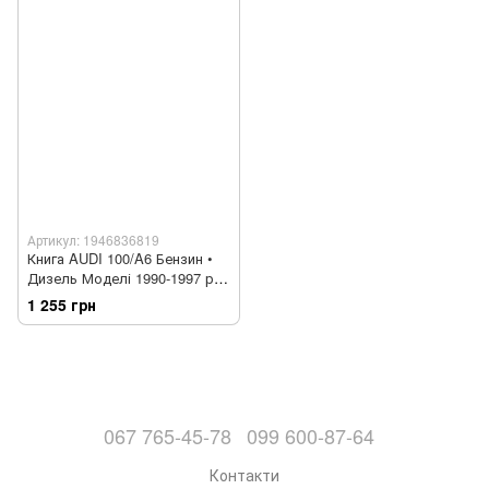
Артикул: 1946836819
Книга AUDI 100/A6 Бензин •
Дизель Моделі 1990-1997 рр.
Посібник з ремонту й
1 255 грн
експлуатації
067 765-45-78
099 600-87-64
Контакти