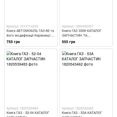
Артикул: 1015714203
Артикул: 1666462057
Книга АВТОМОБІЛЬ ГАЗ-66 та
Книга ГАЗ 3309 КАТАЛОГ
його модифікації Керівництво
ЗАПЧАСТИН ТА
по ремонту • Каталог
СКЛАДАЛЬНИХ ОДИНИЦЬ
755 грн
555 грн
деталей
Артикул: 1820539483
Артикул: 1820543462
Книга ГАЗ - 52-04 КАТАЛОГ
Книга ГАЗ - 53А КАТАЛОГ