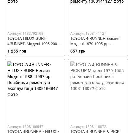
Артикул: 1183792168
Артикул: 1308141127
TOYOTA HILUX SURF
TOYOTA 4-RUNNER Бензин
4RUNNER Моделі 1995-2002
Моделі 1979-1995 рр.
рр. випуску Пристрій,
Посібник з експлуатації,
1 255 грн
657 грн
технічне обслуговування та
обслуговування та ремонту
ремонт
Артикул: 1308166947
Артикул: 1308116072
TOYOTA 4RUNNER • HILUX •
TOYOTA 4-RUNNER & PICK-