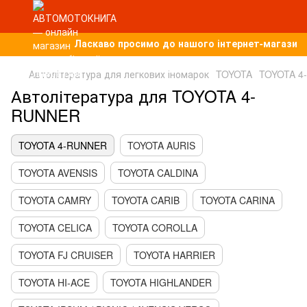
Ласкаво просимо до нашого інтернет-магазину, 
Автолітература для легкових іномарок
TOYOTA
TOYOTA 4
Автолітература для TOYOTA 4-
RUNNER
TOYOTA 4-RUNNER
TOYOTA AURIS
TOYOTA AVENSIS
TOYOTA CALDINA
TOYOTA CAMRY
TOYOTA CARIB
TOYOTA CARINA
TOYOTA CELICA
TOYOTA COROLLA
TOYOTA FJ CRUISER
TOYOTA HARRIER
TOYOTA HI-ACE
TOYOTA HIGHLANDER