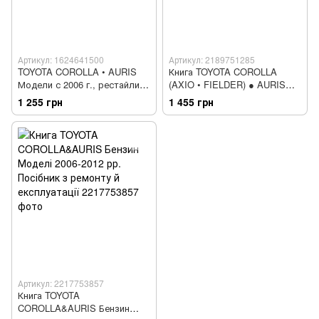
Артикул: 1624641500
Артикул: 2189751285
TOYOTA COROLLA • AURIS
Книга TOYOTA COROLLA
Модели с 2006 г., рестайлинг
(AXIO • FIELDER) ● AURIS
2010 г. експлуатація •
Бензин • Дизель Моделі з
1 255 грн
1 455 грн
обслуговування • ремонт цв.
2006 року Інструкція з
фото
ремонту
Артикул: 2217753857
Книга TOYOTA
COROLLA&AURIS Бензин