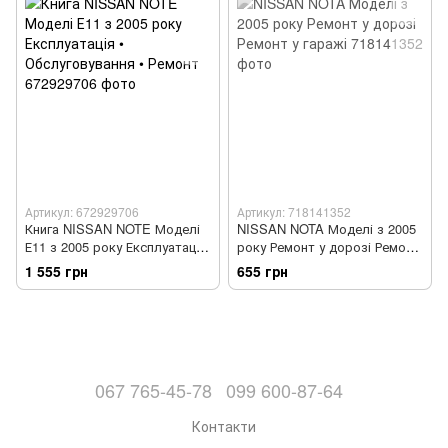
Артикул: 672929706
Артикул: 718141352
Книга NISSAN NOTE Моделі
NISSAN NOTA Моделі з 2005
Е11 з 2005 року Експлуатація
року Ремонт у дорозі Ремонт
• Обслуговування • Ремонт
у гаражі
1 555 грн
655 грн
067 765-45-78
099 600-87-64
Контакти