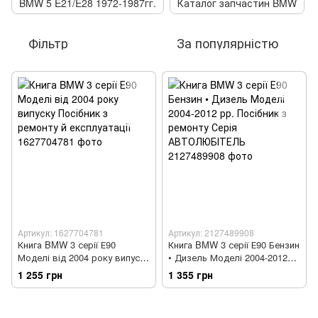
BMW 5 E21/E28 1972-1987гг.
Каталог запчастин BMW
Фільтр
За популярністю
Артикул: 1627704781
Артикул: 2127489908
Книга BMW 3 серії Е90
Книга BMW 3 серії Е90 Бензин
Моделі від 2004 року випуску
• Дизель Моделі 2004-2012
Посібник з ремонту й
рр. Посібник з ремонту Серія
1 255 грн
1 355 грн
експлуатації
АВТОЛЮБІТЕЛЬ