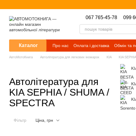
Перейти до основного контенту
067 765-45-78
099 6
Каталог
Про нас
Оплата і доставка
Обмін та 
АвтоМотоКнига
Автолітература для легкових іномарок
KIA
KIA SEPHI
KI
Автолітература для
KI
KIA SEPHIA / SHUMA /
KI
SPECTRA
Фільтр
Ціна, грн