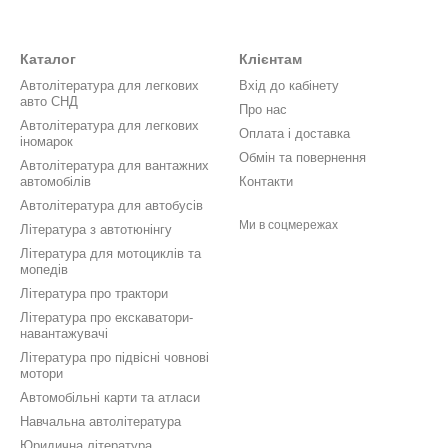
Каталог
Клієнтам
Автолітература для легкових
Вхід до кабінету
авто СНД
Про нас
Автолітература для легкових
Оплата і доставка
іномарок
Обмін та повернення
Автолітература для вантажних
автомобілів
Контакти
Автолітература для автобусів
Ми в соцмережах
Література з автотюнінгу
Література для мотоциклів та
мопедів
Література про трактори
Література про екскаватори-
навантажувачі
Література про підвісні човнові
мотори
Автомобільні карти та атласи
Навчальна автолітература
Юридична література