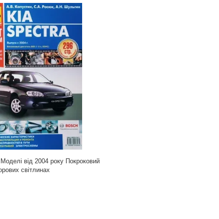
оделі від 2004 року Покроковий
орових світлинах