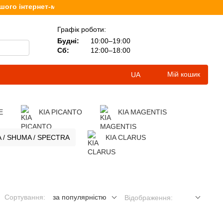
 інтернет-магазину, присвяченого продажу книг для автомобі
Графік роботи:
Будні:
10:00–19:00
Сб:
12:00–18:00
Мій кошик
UA
E
KIA PICANTO
KIA MAGENTIS
A / SHUMA / SPECTRA
KIA CLARUS
Сортування:
за популярністю
Відображення: