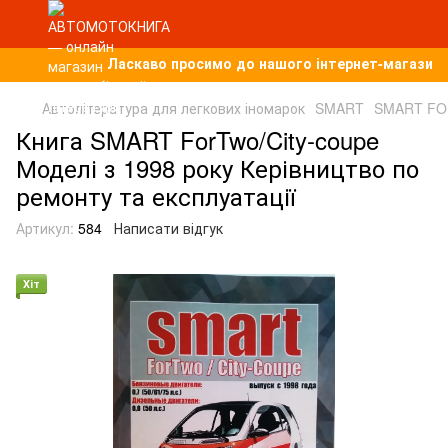
Ласкаво просимо до нашого інтернет-магазину, 
Автолітература для легкових іномарок
SMART
SMART F
Книга SMART ForTwo/City-coupe
Моделі з 1998 року Керівництво по
ремонту та експлуатації
Артикул:
584
Написати відгук
Хіт