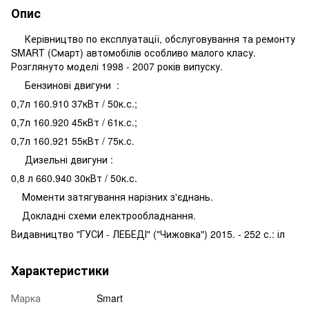
Опис
Керівництво по експлуатації, обслуговування та ремонту
SMART (Смарт) автомобілів особливо малого класу.
Розглянуто моделі 1998 - 2007 років випуску.
Бензинові двигуни :
0,7л 160.910 37кВт / 50к.с.;
0,7л 160.920 45кВт / 61к.с.;
0,7л 160.921 55кВт / 75к.с.
Дизельні двигуни :
0,8 л 660.940 30кВт / 50к.с.
Моменти затягування нарізних з'єднань.
Докладні схеми електрообладнання.
Видавництво "ГУСИ - ЛЕБЕДІ" ("Чижовка") 2015. - 252 с.: іл
Характеристики
Марка
Smart